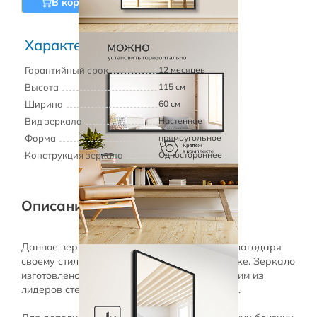
В корзину
Характеристики
Гарантийный срок
12 месяцев
Высота
115 см
Ширина
60 см
Вид зеркала
Настенное
Форма
прямоугольное
Конструкция зеркала
Одностороннее
Описание товара
Данное зеркало украсит любой интерьер, благодаря
своему стильному виду и качественной сборке. Зеркало
изготовлено стекольной компанией БСК, одним из
лидеров стекольного производства в России.