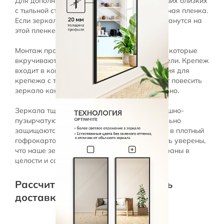
Для дополнительной безопасности вас и ваших близких
с тыльной стороны зеркала наклеена защитная пленка.
Если зеркало повредится, то все осколки останутся на
этой пленке, на пол ничего не упадет.
Монтаж производится на 2 крючка-шурупа, которые
вкручиваются в установленные в стену дюбели. Крепеж
входит в комплект. Дополнительные отверстия для
крепежа с тыльной стороны рамы позволяют повесить
зеркало как вертикально, так и горизонтально.
Зеркала тщательно упаковываются в воздушно-
пузырчатую пленку, углы и края дополнительно
защищаются. Затем изделие упаковывается в плотный
гофрокартон. Таким образом, вы можете быть уверены,
что наше зеркало доедет в любой уголок страны в
целости и сохранности.
Рассчитайте время и стоимость
доставки