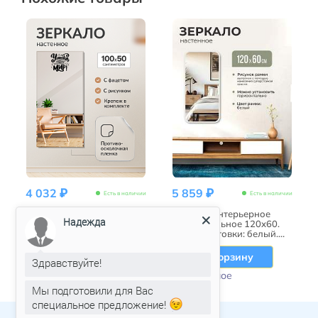
4 032 ₽
5 859 ₽
Есть в наличии
Есть в наличии
Зеркало настенное
Зеркало интерьерное
Надежда
100х50 с фацетом и
прямоугольное 120х60.
рисунком "Улыбка спасет
Цвет окантовки: белый.
мир"
Ширина окантовки 20мм.
В корзину
В корзину
Здравствуйте!
Избранное
Избранное
Мы подготовили для Вас
специальное предложение!