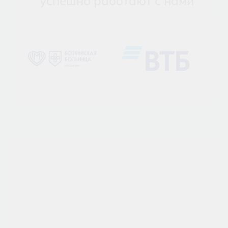
успешно работают с нами
Навесы вдоль фасада.
Для входных
групп, проходных зон, террас и
витринных помещений.
Конструкции на тягах.
Стекло
крепится на металлических подвесах
и выглядит визуально легче.
Конструкции на кронштейнах.
Решение для объектов, где нужны
выраженные несущие элементы.
Навесы с нестандартной геометрией.
Изготавливаются под архитектуру
фасада и проектные размеры.
Цена
Наименование
Цена
Стеклянные
козырьки и
по расчету