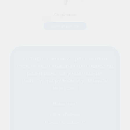
Сверление
Цена 90 руб. шт
Оставьте заявку - рассчитаем
стеклянный козырек или навес по
размерам, типу крепления,
вылету, нагрузкам и условиям
монтажа
Ваше имя*
Иван Иванов
Номер телефона*