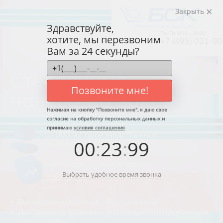
Закрыть
Здравствуйте,
Пн-Пт 9:00 – 18:00
хотите, мы перезвоним
+7 (495) 021-9
Вам за 24 секунды?
Стеклянные
Назад
Позвоните мне!
навесы на заказ
Каталог
Нажимая на кнопку "
Позвоните мне
", я даю свое
Виды обработки
согласие на обработку персональных данных и
принимаю
условия соглашения
Зеркала
>10 000 м2 производственных
00
:
23
:
99
площадей
Стекло
>30 000м2 стекла и зеркал
Стеклянные перегородки
обрабатываем за год
Выбрать удобное время звонка
Стеклянные двери
Высококачественное оборудование
Душевые кабины
Доставка по Москве и МО специализированным
транспортом