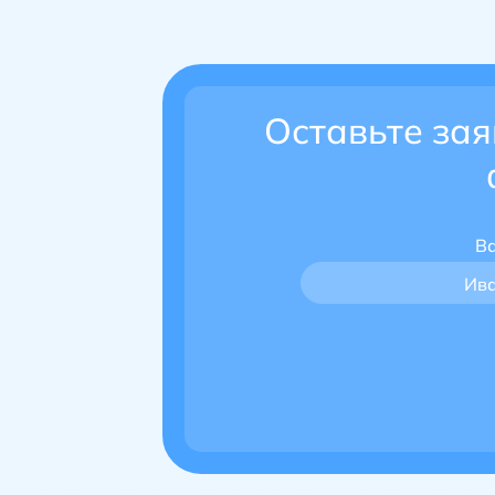
Оставьте зая
В
Ив