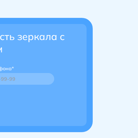
сть зеркала с
м
фона*