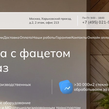
Пн-Пт 9:00 – 18:00
Москва, Харьковский проезд,
+7 (495) 021-
д.2, 2 этаж, офис 213
ии
Доставка
Оплата
Наши работы
Гарантия
Контакты
Онлайн опла
а с фацетом
аз
роизводственных
>30 000м2 стекла
обрабатываем за 
е оборудование
е и МО специализированным транспортом