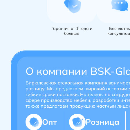
Гарантия от 1 года и
Бесплатн
больше
консульта
О компании
BSK-Gl
Бирюлевская стекольная компания занимаетс
розницу. Мы предлагаем широкий ассортиме
гибкие сроки поставки. Нацелены на сотруд
сфере производства мебели, разработки инте
также предлагаем продукцию частным лица
Опт
Розница