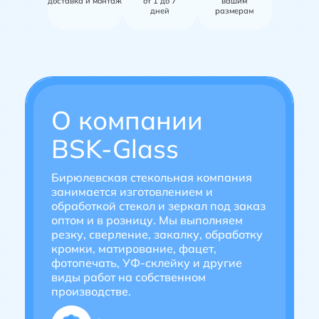
доставка и монтаж
от 1 до 7
вашим
дней
размерам
О компании
BSK-Glass
Бирюлевская стекольная компания
занимается изготовлением и
обработкой стекол и зеркал под заказ
оптом и в розницу. Мы выполняем
резку, сверление, закалку, обработку
кромки, матирование, фацет,
фотопечать, УФ-склейку и другие
виды работ на собственном
производстве.