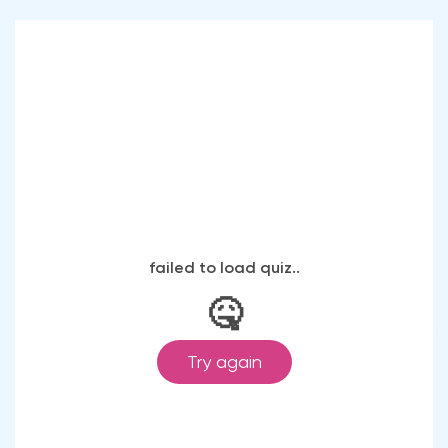
Полированная кромка
от 75 ₽/п.м.
Фацет
от 150 ₽/п.м.
Где применяется
Обработка кромки нужна для полок,
столешниц, дверец, витрин, стеллажей,
прилавков, душевых, перегородок,
мебельных фасадов, зеркал и
аквариумных стекол.