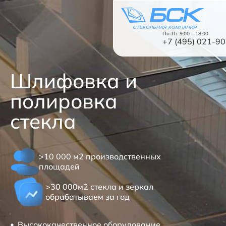
Пн-Пт 9:00 – 18:00
+7 (495) 021-9
Шлифовка и
Назад
полировка
Каталог
стекла
Виды обработки
Зеркала
Стекло
>10 000 м2 производственных
площадей
Стеклянные перегородки
>30 000м2 стекла и зеркал
Стеклянные двери
обрабатываем за год
Душевые кабины
Высококачественное оборудование