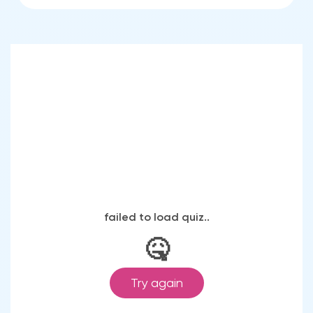
повышенной прочности.
Варианты конструкций
Перегородки могут быть стационарными,
раздвижными, распашными, каркасными
или бескаркасными. Для офисов часто
используют перегородки с алюминиевым
профилем. Для душевых и санузлов
важны влагостойкая фурнитура,
безопасное стекло и точная подгонка по
размерам.
Если нужно больше приватности, лучше
выбирать более плотное матирование или
комбинировать матовое стекло с
профилем. Если задача - только слегка
скрыть обзор, можно использовать
частичное матирование или
декоративный рисунок.
Производство и монтаж