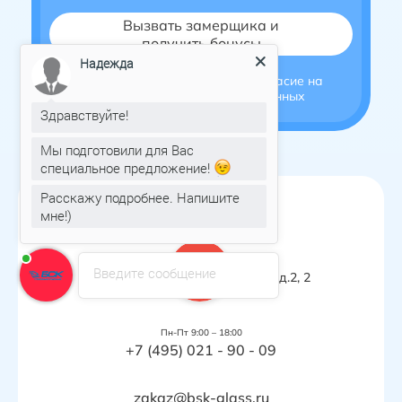
Надежда
Нажимая на кнопку, я даю согласие на
обработку персональных данных
Здравствуйте!
Мы подготовили для Вас
специальное предложение!
Расскажу подробнее. Напишите
мне!)
Введите сообщение
Москва, Харьковский проезд, д.2, 2
этаж, офис 213
Пн-Пт 9:00 – 18:00
+7 (495) 021 - 90 - 09
zakaz@bsk-glass.ru