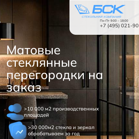
Пн-Пт 9:00 – 18:00
+7 (495) 021-9
Матовые
Назад
стеклянные
Каталог
перегородки на
Виды обработки
Зеркала
заказ
Стекло
Стеклянные перегородки
>10 000 м2 производственных
площадей
Стеклянные двери
>30 000м2 стекла и зеркал
Душевые кабины
обрабатываем за год